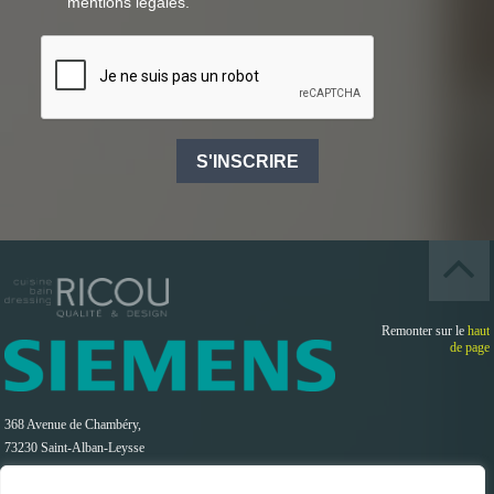
mentions légales.
S'INSCRIRE
Remonter sur le
haut
de page
368 Avenue de Chambéry,
73230 Saint-Alban-Leysse
CHAMBERY / SAVOIE