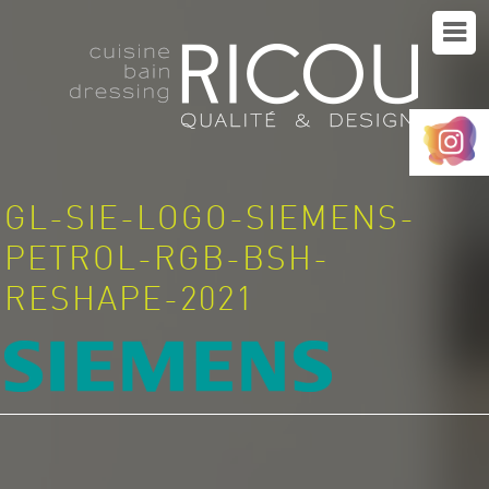
ACCUEIL
NOTRE SOCIÉTÉ
NOTRE SAVOIR-FAIRE
GL-SIE-LOGO-SIEMENS-
NOS RÉALISATIONS
PETROL-RGB-BSH-
EN CE MOMENT
RESHAPE-2021
CONTACT